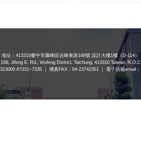
地址：413310臺中市霧峰區吉峰東路168號 設計大樓1樓（D-114）
168, Jifeng E. Rd., Wufeng District, Taichung, 413310 Taiwan, R.O.C
323000 #7331~7335 ｜ 傳真FAX：04-23742351 ｜ 電子信箱email： ft