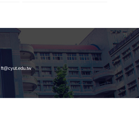
@cyut.edu.tw