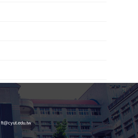
@cyut.edu.tw