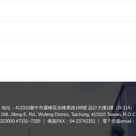
地址：413310臺中市霧峰區吉峰東路168號 設計大樓1樓（D-114）
168, Jifeng E. Rd., Wufeng District, Taichung, 413310 Taiwan, R.O.C
323000 #7331~7335 ｜ 傳真FAX：04-23742351 ｜ 電子信箱email： ft