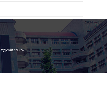
@cyut.edu.tw