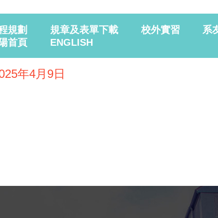
程規劃
規章及表單下載
校外實習
系
陽首頁
ENGLISH
25年4月9日