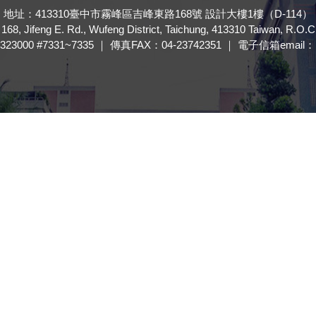
地址：413310臺中市霧峰區吉峰東路168號 設計大樓1樓（D-114）
168, Jifeng E. Rd., Wufeng District, Taichung, 413310 Taiwan, R.O.C
323000 #7331~7335 ｜ 傳真FAX：04-23742351 ｜ 電子信箱email： ft