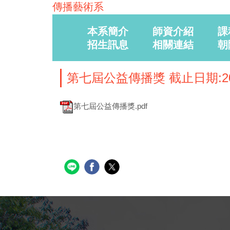
傳播藝術系
本系簡介
師資介紹
課
招生訊息
相關連結
朝
第七屆公益傳播獎 截止日期:20
第七屆公益傳播獎.pdf