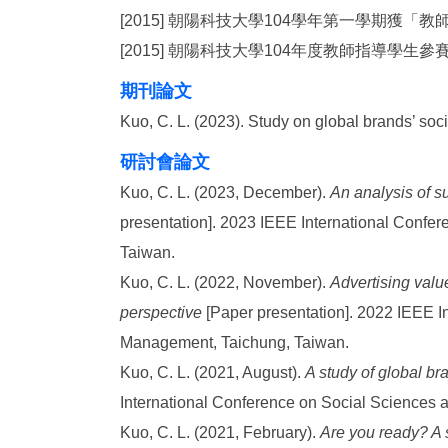
[2015] 朝陽科技大學104學年第一學期獲
[2015] 朝陽科技大學104年度教師指導學生
期刊論文
Kuo, C. L. (2023). Study on global brands’ so
研討會論
文
Kuo, C. L. (2023, December).
An analysis of 
presentation]. 2023 IEEE International Confe
Taiwan.
Kuo, C. L. (2022, November).
Advertising val
perspective
[Paper presentation]. 2022 IEEE I
Management, Taichung, Taiwan.
Kuo, C. L. (2021, August).
A study of global br
International Conference on Social Sciences 
Kuo, C. L. (2021, February).
Are you ready? A s