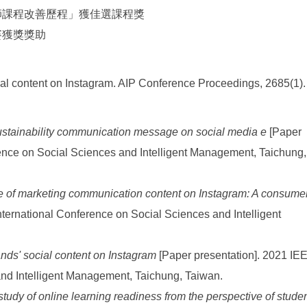
「教師課程改善歷程」獲佳選課程獎
參賽獲獎獎助
cial content on Instagram. AIP Conference Proceedings, 2685(1).
sustainability communication message on social media e
[Paper
rence on Social Sciences and Intelligent Management, Taichung,
ue of marketing communication content on Instagram: A consume
nternational Conference on Social Sciences and Intelligent
ands' social content on Instagram
[Paper presentation]. 2021 IE
and Intelligent Management, Taichung, Taiwan.
tudy of online learning readiness from the perspective of stude