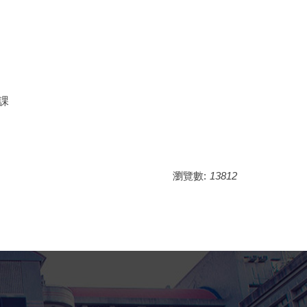
課
瀏覽數:
13812