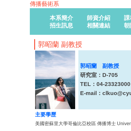
傳播藝術系
本系簡介
師資介紹
課
招生訊息
相關連結
朝
郭昭蘭 副教授
郭昭蘭 副教授
研究室：
D-705
TEL：04-2332300
E-mail：
clkuo
@cyu
主要學歷
美國密蘇里大學哥倫比亞校區 傳播博士 University of M