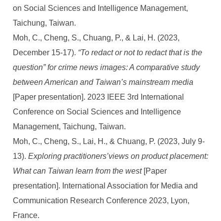
on Social Sciences and Intelligence Management,
Taichung, Taiwan.
Moh, C., Cheng, S., Chuang, P., & Lai, H. (2023,
December 15-17).
“To redact or not to redact that is the
question” for crime news images: A comparative study
between American and Taiwan’s mainstream media
[Paper presentation]. 2023 IEEE 3rd International
Conference on Social Sciences and Intelligence
Management, Taichung, Taiwan.
Moh, C., Cheng, S., Lai, H., & Chuang, P. (2023, July 9-
13).
Exploring practitioners’views on product placement:
What can Taiwan learn from the west
[Paper
presentation]. International Association for Media and
Communication Research Conference 2023, Lyon,
France.