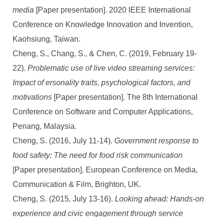
media
[Paper presentation]. 2020 IEEE International
Conference on Knowledge Innovation and Invention,
Kaohsiung, Taiwan.
Cheng, S., Chang, S., & Chen, C. (2019, February 19-
22).
Problematic use of live video streaming services:
Impact of ersonality traits, psychological factors, and
motivations
[Paper presentation]. The 8th International
Conference on Software and Computer Applications,
Penang, Malaysia.
Cheng, S. (2016, July 11-14).
Government response to
food safety: The need for food risk communication
[Paper presentation]. European Conference on Media,
Communication & Film, Brighton, UK.
Cheng, S. (2015, July 13-16).
Looking ahead: Hands-on
experience and civic engagement through service