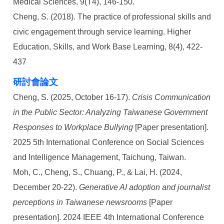
Medical Sciences, 9(T4), 146-150.
Cheng, S. (2018). The practice of professional skills and
civic engagement through service learning. Higher
Education, Skills, and Work Base Learning, 8(4), 422-
437
研討會論
文
Cheng, S. (2025, October 16-17).
Crisis Communication
in the Public Sector: Analyzing Taiwanese Government
Responses to Workplace Bullying
[Paper presentation].
2025 5th International Conference on Social Sciences
and Intelligence Management, Taichung, Taiwan.
Moh, C., Cheng, S., Chuang, P., & Lai, H. (2024,
December 20-22).
Generative AI adoption and journalist
perceptions in Taiwanese newsrooms
[Paper
presentation]. 2024 IEEE 4th International Conference