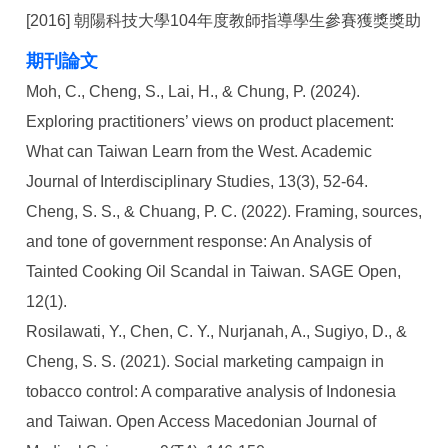
[2016] 朝陽科技大學104年度教師指導學生參賽獲獎獎助
期刊論文
Moh, C., Cheng, S., Lai, H., & Chung, P. (2024).
Exploring practitioners’ views on product placement:
What can Taiwan Learn from the West. Academic
Journal of Interdisciplinary Studies, 13(3), 52-64.
Cheng, S. S., & Chuang, P. C. (2022). Framing, sources,
and tone of government response: An Analysis of
Tainted Cooking Oil Scandal in Taiwan. SAGE Open,
12(1).
Rosilawati, Y., Chen, C. Y., Nurjanah, A., Sugiyo, D., &
Cheng, S. S. (2021). Social marketing campaign in
tobacco control: A comparative analysis of Indonesia
and Taiwan. Open Access Macedonian Journal of