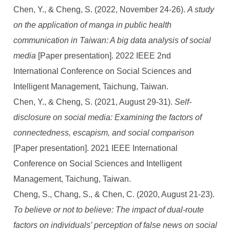
Chen, Y., & Cheng, S. (2022, November 24-26).
A study
on the application of manga in public health
communication in Taiwan: A big data analysis of social
media
[Paper presentation]. 2022 IEEE 2nd
International Conference on Social Sciences and
Intelligent Management, Taichung, Taiwan.
Chen, Y., & Cheng, S. (2021, August 29-31).
Self-
disclosure on social media: Examining the factors of
connectedness, escapism, and social comparison
[Paper presentation]. 2021 IEEE International
Conference on Social Sciences and Intelligent
Management, Taichung, Taiwan.
Cheng, S., Chang, S., & Chen, C. (2020, August 21-23).
To believe or not to believe: The impact of dual-route
factors on individuals’ perception of false news on social