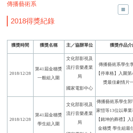
傳播藝術系
2018得獎紀錄
獲獎時間
獲獎名稱
主／協辦單位
獲獎作品介
文化部影視及
傳播藝術系學生
流行音樂產業
屆金穗獎
第41
2018/12/28
【停車格】入圍第4
局
一般組入圍
獎最佳劇情片
國家電影中心
傳播藝術系學生郭
文化部影視及
位以畢業
家愷等13
流行音樂產業
屆金穗獎
第41
【銘坤的葬禮】入
2018/12/28
局
學生組入圍
金穗獎 學生組最