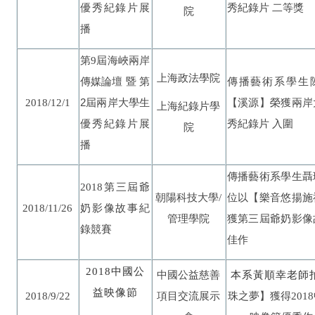
優秀紀錄片展
秀紀錄片 二等獎
院
播
屆海峽兩岸
第9
上海政法學院
傳媒論壇 暨 第
傳播藝術系學生
2屆兩岸大學生
2018/12/1
【溪源】榮獲兩岸
上海紀錄片學
優秀紀錄片展
秀紀錄片 入圍
院
播
傳播藝術系學生聶
2018
第三屆爺
朝陽科技大學/
位以【樂音悠揚施
2018/11/26
奶影像故事紀
管理學院
獲第三屆爺奶影像
錄競賽
佳作
2018
中國公
中國公益慈善
本系黃順幸老師
益映像節
2018/9/22
項目交流展示
珠之夢】獲得2018