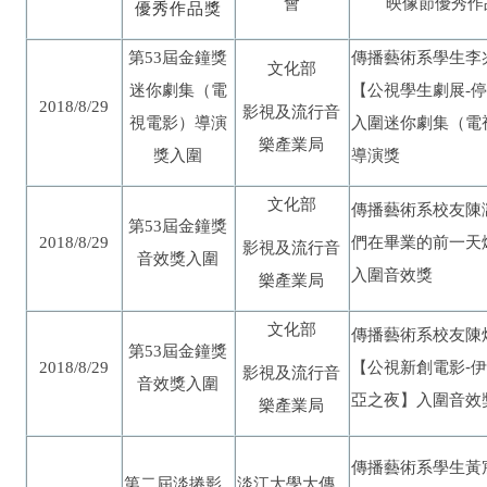
映像節優秀作
會
優秀作品獎
屆金鐘獎
第53
傳播藝術系學生李
文化部
迷你劇集（電
停
【公視學生劇展-
2018/8/29
影視及流行音
視電影）導演
入圍迷你劇集（電
樂產業局
獎入圍
導演獎
文化部
傳播藝術系校友
陳
屆金鐘獎
第53
們在畢業的前一天
2018/8/29
影視及流行音
音效獎入圍
入圍音效獎
樂產業局
文化部
傳播藝術系校友
陳
屆金鐘獎
第53
【
公視新創電影-
伊
2018/8/29
影視及流行音
音效獎入圍
亞之夜】入圍音效
樂產業局
傳播藝術系學生黃
第二屆淡捲影
淡江大學大傳