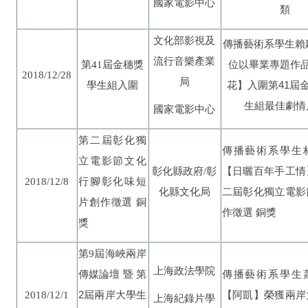
國家電影中心
類
文化部影視及
傳播藝術系學生賴
流行音樂產業
屆金穗獎
位以畢業專題作
第41
2018/12/28
局
學生組入圍
花】入圍第41屆金
生組最佳劇情
國家電影中心
第二屆彰化獨
傳播藝術系學生
立電影節文化
彰
彰化縣政府/
【日曬百年手工情
2018/12/8
行腳彰化味短
化縣文化局
二屆彰化獨立電影
片創作徵選 銅
作徵選 銅獎
獎
屆海峽兩岸
第9
上海政法學院
傳媒論壇 暨 第
傳播藝術系學生
2屆兩岸大學生
2018/12/1
【阿凱】榮獲兩岸
上海紀錄片學