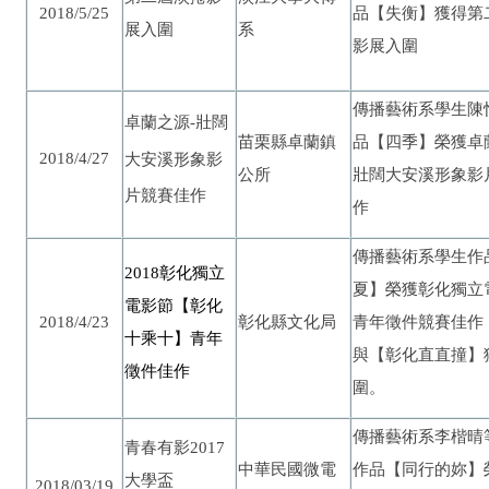
2018/5/25
品【失衡】獲得第
展入圍
系
影展入圍
傳播藝術系學生陳
壯闊
卓蘭之源-
苗栗縣卓蘭鎮
品【四季】榮獲卓
2018/4/27
大安溪形象影
壯闊大安溪形象影
公所
片競賽佳作
作
傳播藝術系學生作
2018
彰化獨立
夏】榮獲彰化獨立
電影節【彰化
青年徵件競賽佳作
2018/4/23
彰化縣文化局
十乘十】青年
與【彰化直直撞】
徵件佳作
圍。
傳播藝術系李楷晴
青春有影2017
中華民國微電
作品【同行的妳】
大學盃
2018/03/19