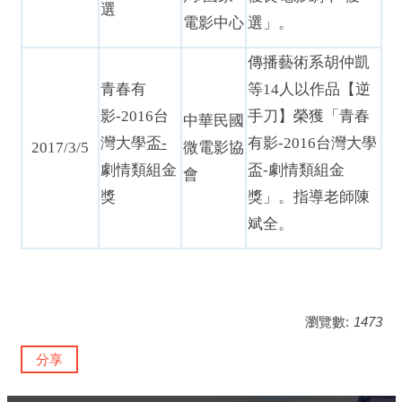
選
電影中心
選」。
傳播藝術系胡仲凱
青春有
等14人以作品【逆
影
-2016
台
手刀】榮獲「青春
中華民國
灣大學盃
-
有影-2016台灣大學
2017/3/5
微電影協
劇情類組金
盃-劇情類組金
會
獎
獎」。指導老師陳
斌全。
瀏覽數:
1473
分享