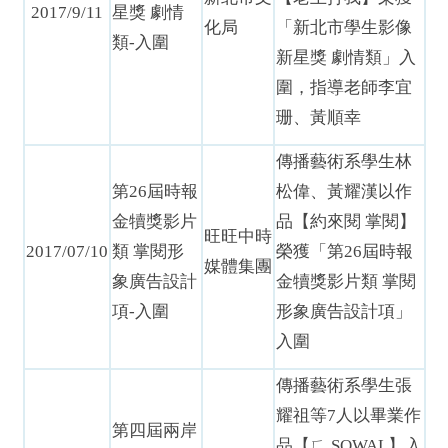
2017/9/11
星獎 劇情
化局
「新北市學生影像
類-入圍
新星獎 劇情類」入
圍，指導老師李宜
珊、黃順幸
傳播藝術系學生林
第26屆時報
松偉、黃耀漢以作
金犢獎影片
品【約來閱 掌閱】
旺旺中時
2017/07/10
類 掌閱形
榮獲「第26屆時報
媒體集團
象廣告設計
金犢獎影片類 掌閱
項-入圍
形象廣告設計項」
入圍
傳播藝術系學生張
耀祖等7人以畢業作
第四屆兩岸
品【ㄈ SOWAL】入