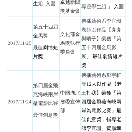
卓越新聞
生組
入圍
專題學生組 」
入圍
獎基金會
傳播藝術系李宜珊
第五十四屆
老師以作品【亮亮
文化部金
金馬獎
與噴子】榮獲「第
2017/11/25
馬獎執行
最佳劇情短
五十四屆金馬影
委員會
片獎
展」
最佳劇情短片
獎
傳播藝術系鄭宇軒
等
12
人以作品【老
第四屆金飛
中國湖北
王打我】榮獲「第
燕海峽兩岸
2017/11/24
省委宣傳
四屆金飛燕海峽兩
微電影比賽
部
岸為電影比賽」最
最佳創意獎
佳創意獎，指導老
師李宜珊、黃順幸