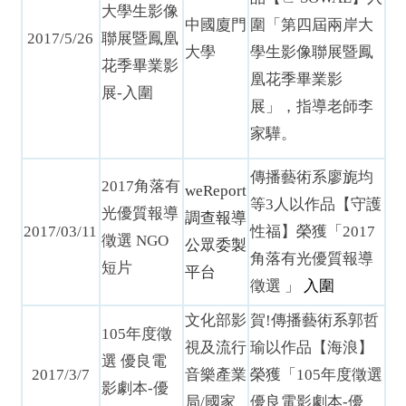
大學生影像
中國廈門
圍「第四屆兩岸大
2017/5/26
聯展暨鳳凰
大學
學生影像聯展暨鳳
花季畢業影
凰花季畢業影
展-入圍
展」，指導老師李
家驊。
傳播藝術系廖旎均
2017
角落有
weReport
等3人以作品【守護
光優質報導
調查報導
2017/03/11
性福】榮獲「2017
徵選
NGO
公眾委製
角落有光優質報導
短片
平台
徵選 」
入圍
文化部影
賀!傳播藝術系郭哲
105年度徵
視及流行
瑜以作品【海浪】
選 優良電
2017/3/7
音樂產業
榮獲「105年度徵選
影劇本-優
局/國家
優良電影劇本-優