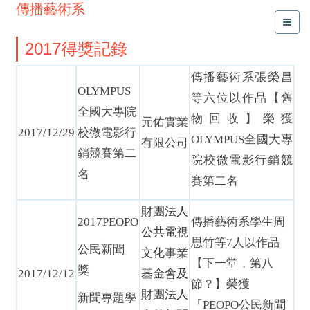
傳播藝術系
2017得獎記錄
傳播藝術系張榮昌
OLYMPUS
等六位以作品【舊
全國大專院
物回收】榮獲
元佑實業
2017/12/29
校微電影行
OLYMPUS全國大專
有限公司
銷競賽第二
院校微電影行銷競
名
賽第二名
財團法人
2017
PEOPO
傳播藝術系學生周
公共電視
思竹等7人以作品
公民新聞
文化事業
【下一堂，第八
獎
2017/12/12
基金會及
節？】榮獲
財團法人
新聞專題學
「PEOPO公民新聞