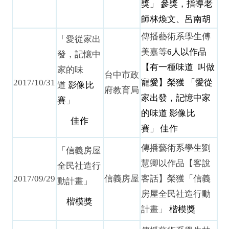
獎」
參獎，指導老
師林煥文、呂南胡
傳播藝術系學生傅
「愛從家出
美嘉等
6
人以作品
發，記憶中
【有一種味道
叫做
家的味
台中市政
2017/10/31
寵愛】榮獲
「愛從
道
影像比
府教育局
家出發，記憶中家
賽
」
的味道
影像比
佳作
賽」
佳作
傳播藝術系學生劉
「信義房屋
慧卿以作品【客說
全民社造行
2017/09/29
信義房屋
客話】榮獲「信義
動計畫」
房屋全民社造行動
楷模獎
計畫」
楷模獎