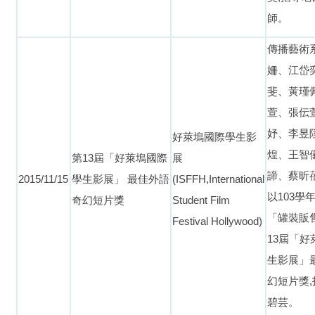
師。
傳播藝術
姍、江岱
斐、黃瑾
萱、張伝
妤、李昱
好萊塢國際學生影
煌、王智
第
13
屆「好萊塢國際
展
諦、蔡昕
2015/11/15
學生影展」 最佳外語
(ISFFH,International
以
103
學
奇幻短片獎
Student Film
「罐裝販
Festival Hollywood)
13
屆「好
生影展」
幻短片獎
碧芸。