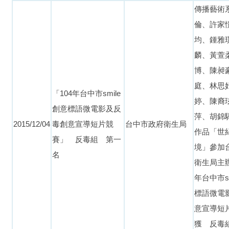
傳播藝術
倫、許家
均、鍾雅
麟、黃萱
博、陳昶
庭、林思
「104年台中市smile
婷、陳裔
創意標語微電影及反
萍、胡錦驊
2015/12/04
毒創意宣導短片競
台中市政府衛生局
作品「世
賽」 反毒組 第一
境」參加
名
衛生局主辦
年台中市sm
標語微電
意宣導短
獲 反毒