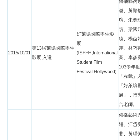
傳播藝術
瀞、黃顥
瑄、朱奕
筑、梁國
好萊塢國際學生影
臻、楊茵
展
第13屆萊塢國際學生
萍、林巧
2015/10/01
(ISFFH,International
影展 入選
棊、李彥寬
Student Film
103學年
Festival Hollywood)
「赤武」入
「好萊塢
展」，指
合老師。
傳播藝術
姍、江岱
斐、黃瑾